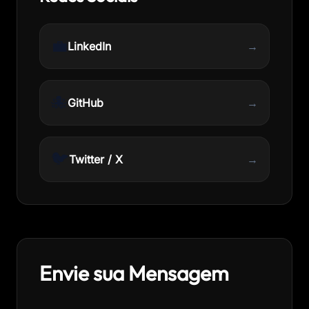
💼
LinkedIn
→
🐙
GitHub
→
🐦
Twitter / X
→
Envie sua Mensagem