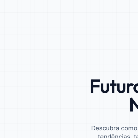
Futur
N
Descubra como s
tendências, t