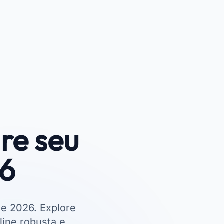
re seu
26
de 2026. Explore
line robusta e