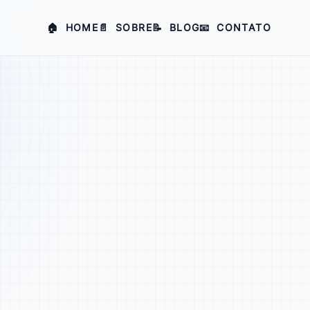
🏠
HOME
📄
SOBRE
📝
BLOG
📧
CONTATO