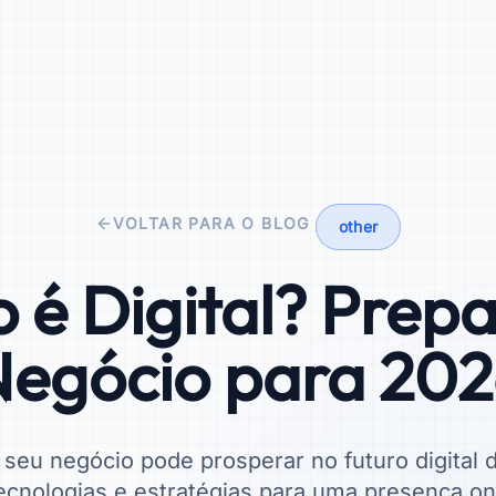
VOLTAR PARA O BLOG
other
o é Digital? Prepa
egócio para 20
eu negócio pode prosperar no futuro digital 
ecnologias e estratégias para uma presença on