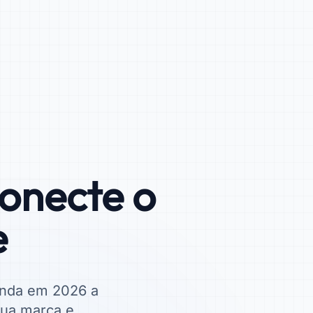
onecte o
e
tenda em 2026 a
 sua marca e