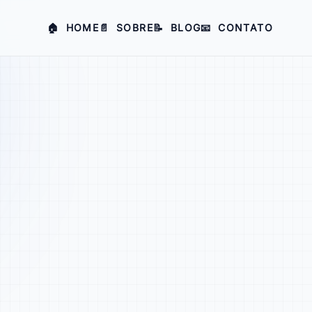
🏠
HOME
📄
SOBRE
📝
BLOG
📧
CONTATO