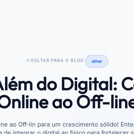
VOLTAR PARA O BLOG
other
lém do Digital: C
Online ao Off-lin
ne ao Off-lin para um crescimento sólido! En
 de integrar o digital ao físico para fortalecer